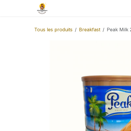
Se rendre au contenu
Boutique
Goût-afrique
Tous les produits
Breakfast
Peak Milk 