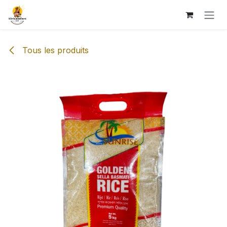
Se rendre au contenu
Tous les produits